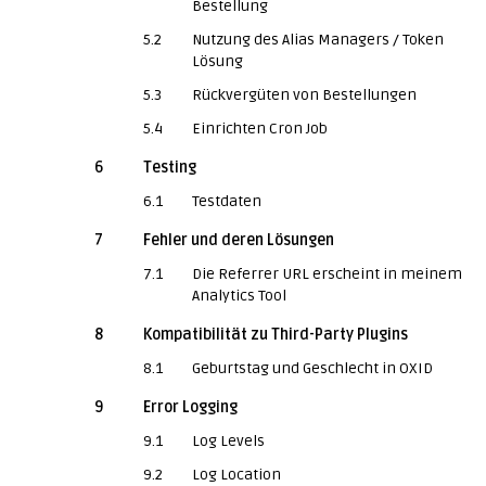
Bestellung
5.2
Nutzung des Alias Managers / Token
Lösung
5.3
Rückvergüten von Bestellungen
5.4
Einrichten Cron Job
6
Testing
6.1
Testdaten
7
Fehler und deren Lösungen
7.1
Die Referrer URL erscheint in meinem
Analytics Tool
8
Kompatibilität zu Third-Party Plugins
8.1
Geburtstag und Geschlecht in OXID
9
Error Logging
9.1
Log Levels
9.2
Log Location