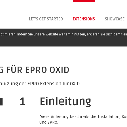
LET'S GET STARTED
EXTENSIONS
SHOWCASE
ptimieren. Indem Sie unsere Website weiterhin nutzen, erklären Sie sich damit e
G FÜR EPRO OXID
enutzung der EPRO Extension für OXID.
1
Einleitung
Diese Anleitung beschreibt die Installation, 
und EPRO.