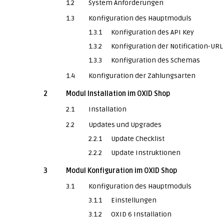
1.2
System Anforderungen
1.3
Konfiguration des Hauptmoduls
1.3.1
Konfiguration des API Key
1.3.2
Konfiguration der Notification-URL
1.3.3
Konfiguration des Schemas
1.4
Konfiguration der Zahlungsarten
2
Modul Installation im OXID Shop
2.1
Installation
2.2
Updates und Upgrades
2.2.1
Update Checklist
2.2.2
Update Instruktionen
3
Modul Konfiguration im OXID Shop
3.1
Konfiguration des Hauptmoduls
3.1.1
Einstellungen
3.1.2
OXID 6 Installation