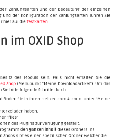
 der Zahlungsarten und der Bedeutung der einzelnen
ng und der Konfiguration der Zahlungsarten führen Sie
r hier auf die
Testkarten
.
on im OXID Shop
Besitz des Moduls sein. Falls nicht erhalten Sie die
xed Shop
(Menüpunkt "Meine Downloadartikel"). Um das
 Sie bitte folgende Schritte durch:
d finden Sie in Ihrem sellxed.com Account unter "Meine
untergeladen haben.
er "files"
onen des Plugins zur Verfügung gestellt.
P Programm
den ganzen Inhalt
dieses Ordners ins
 Shops gibt es einen spezifischen Ordner, welcher die