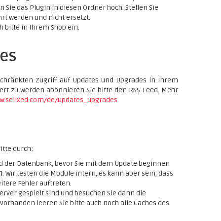
en Sie das Plugin in diesen Ordner hoch. Stellen Sie
rt werden und nicht ersetzt.
h bitte in Ihrem Shop ein.
es
schränkten Zugriff auf Updates und Upgrades in Ihrem
rt zu werden abonnieren Sie bitte den RSS-Feed. Mehr
ww.sellxed.com/de/updates_upgrades
.
itte durch:
nd der Datenbank, bevor Sie mit dem Update beginnen
m
. Wir testen die Module intern, es kann aber sein, dass
ere Fehler auftreten.
 Server gespielt sind und besuchen Sie dann die
vorhanden leeren Sie bitte auch noch alle Caches des