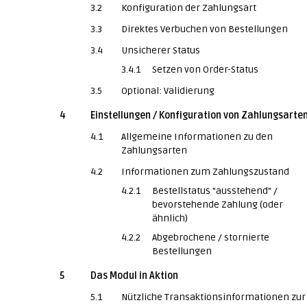
3.2
Konfiguration der Zahlungsart
3.3
Direktes Verbuchen von Bestellungen
3.4
Unsicherer Status
3.4.1
Setzen von Order-Status
3.5
Optional: Validierung
4
Einstellungen / Konfiguration von Zahlungsarte
4.1
Allgemeine Informationen zu den
Zahlungsarten
4.2
Informationen zum Zahlungszustand
4.2.1
Bestellstatus "ausstehend" /
bevorstehende Zahlung (oder
ähnlich)
4.2.2
Abgebrochene / stornierte
Bestellungen
5
Das Modul in Aktion
5.1
Nützliche Transaktionsinformationen zur