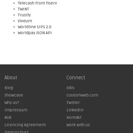
Telecash from fiserv
TWINT
Trustly
Viveum
Worldline SIPS 2.0
Worldpay JSON API
About
Connect
Blog
Jobs
Showcase
customweb.com
Why us?
Twitter
Impressum
LinkedIn
AGB
Kontakt
Licencing Agreement
Work with us
Datenschutz