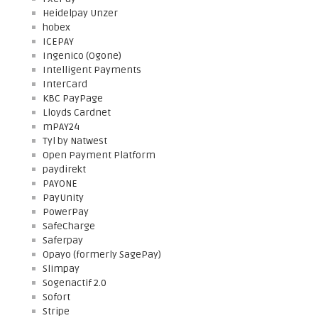
Heidelpay Unzer
hobex
ICEPAY
Ingenico (Ogone)
Intelligent Payments
InterCard
KBC PayPage
Lloyds Cardnet
mPAY24
Tyl by Natwest
Open Payment Platform
paydirekt
PAYONE
PayUnity
PowerPay
SafeCharge
Saferpay
Opayo (formerly SagePay)
Slimpay
Sogenactif 2.0
Sofort
Stripe