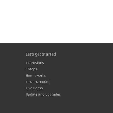
Let's get started
Extensions
5 Steps
How it works
Linzenzmodell
Live Demo
Update and Upgrades