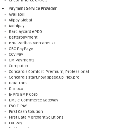
xt:Commerce 6.4/6.5
Payment Service Provider
Availabill
Alipay Global
Authipay
Barclaycard ePDQ
Betterpayment
BNP Paribas Mercanet 2.0
CBC PayPage
CCV Pay
CM Payments
Computop
Concardis Comfort, Premium, Professional
Concardis start.now, speed.up, flex.pro
Datatrans
Dimoco
E-Pro EMP Corp
EMS e-Commerce Gateway
EVO E-PAY
First Cash Solution
First Data Merchant Solutions
FXCPay