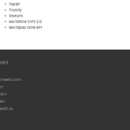
TWINT
Trustly
Viveum
Worldline SIPS 2.0
Worldpay JSON API
nect
omweb.com
er
edIn
akt
with us