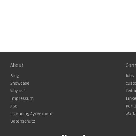
About
Con
Blog
Jobs
Showcase
cust
Why us?
Twitt
Impressum
Link
AGB
Kont
Licencing Agreement
Work 
Datenschutz