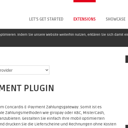
LET'S GET STARTED
EXTENSIONS
SHOWCASE
ptimieren. Indem Sie unsere Website weiterhin nutzen, erklären Sie sich damit e
YMENT PLUGIN
dem Concardis E-Payment Zahlungsgateway. Somit ist es
kale Zahlungsmethoden wie giropay oder KBC, MisterCash,
anzubieten. Gestalten Sie einfach Ihre mobil optimierten
nd drucken Sie die Lieferscheine und Rechnungen ohne Kosten