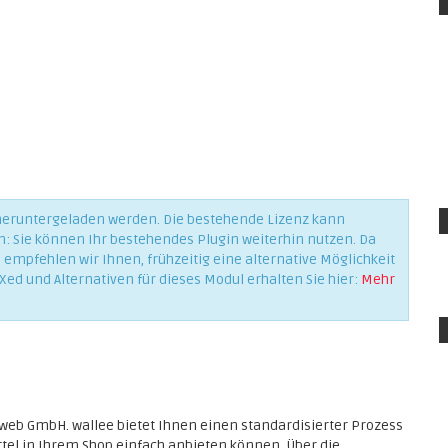
 heruntergeladen werden. Die bestehende Lizenz kann
n: Sie können Ihr bestehendes Plugin weiterhin nutzen. Da
empfehlen wir Ihnen, frühzeitig eine alternative Möglichkeit
Xed und Alternativen für dieses Modul erhalten Sie hier:
Mehr
mweb GmbH. wallee bietet Ihnen einen standardisierter Prozess
tel in Ihrem Shop einfach anbieten können. Über die