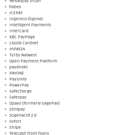
Heidelpay Unzer
hobex
ICEPAY
Ingenico (Ogone)
Intelligent Payments
InterCard
KBC PayPage
Lloyds Cardnet
mPAY24
Tyl by Natwest
Open Payment Platform
paydirekt
PAYONE
PayUnity
PowerPay
SafeCharge
Saferpay
Opayo (formerly SagePay)
Slimpay
Sogenactif 2.0
Sofort
Stripe
Telecash from fiserv