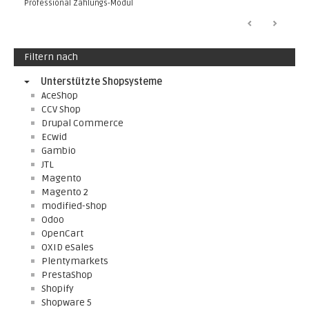
Professional Zahlungs-Modul
Filtern nach
Unterstützte Shopsysteme
AceShop
CCV Shop
Drupal Commerce
Ecwid
Gambio
JTL
Magento
Magento 2
modified-shop
Odoo
OpenCart
OXID eSales
Plentymarkets
PrestaShop
Shopify
Shopware 5