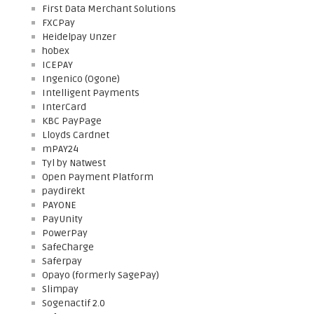
First Data Merchant Solutions
FXCPay
Heidelpay Unzer
hobex
ICEPAY
Ingenico (Ogone)
Intelligent Payments
InterCard
KBC PayPage
Lloyds Cardnet
mPAY24
Tyl by Natwest
Open Payment Platform
paydirekt
PAYONE
PayUnity
PowerPay
SafeCharge
Saferpay
Opayo (formerly SagePay)
Slimpay
Sogenactif 2.0