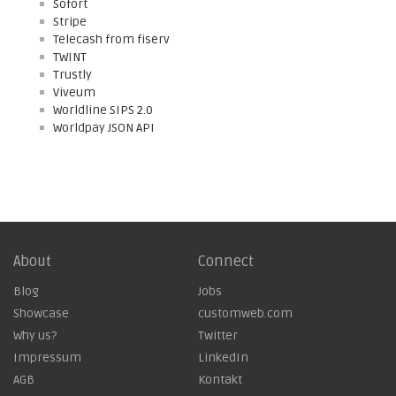
Sofort
Stripe
Telecash from fiserv
TWINT
Trustly
Viveum
Worldline SIPS 2.0
Worldpay JSON API
About
Connect
Blog
Jobs
Showcase
customweb.com
Why us?
Twitter
Impressum
LinkedIn
AGB
Kontakt