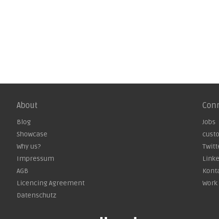
About
Con
Blog
Jobs
Showcase
cust
Why us?
Twitt
Impressum
Link
AGB
Kont
Licencing Agreement
Work 
Datenschutz