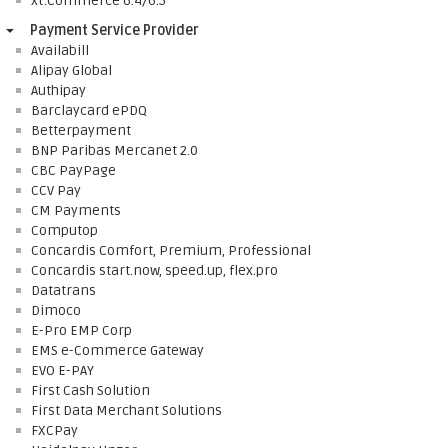
xt:Commerce 6.4/6.5
Payment Service Provider
Availabill
Alipay Global
Authipay
Barclaycard ePDQ
Betterpayment
BNP Paribas Mercanet 2.0
CBC PayPage
CCV Pay
CM Payments
Computop
Concardis Comfort, Premium, Professional
Concardis start.now, speed.up, flex.pro
Datatrans
Dimoco
E-Pro EMP Corp
EMS e-Commerce Gateway
EVO E-PAY
First Cash Solution
First Data Merchant Solutions
FXCPay