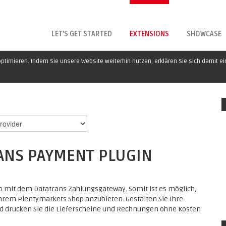
LET'S GET STARTED
EXTENSIONS
SHOWCASE
ptimieren. Indem Sie unsere Website weiterhin nutzen, erklären Sie sich damit e
ANS PAYMENT PLUGIN
p mit dem Datatrans Zahlungsgateway. Somit ist es möglich,
hrem Plentymarkets Shop anzubieten. Gestalten Sie Ihre
d drucken Sie die Lieferscheine und Rechnungen ohne Kosten