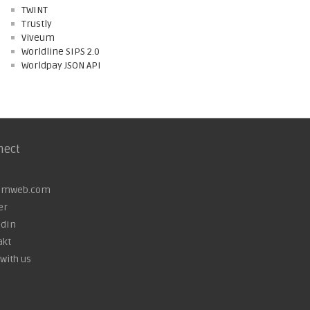
TWINT
Trustly
Viveum
Worldline SIPS 2.0
Worldpay JSON API
nect
omweb.com
er
edIn
akt
with us