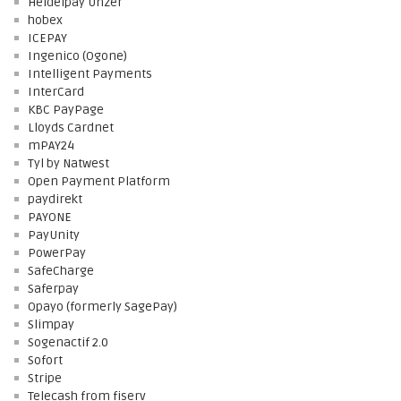
Heidelpay Unzer
hobex
ICEPAY
Ingenico (Ogone)
Intelligent Payments
InterCard
KBC PayPage
Lloyds Cardnet
mPAY24
Tyl by Natwest
Open Payment Platform
paydirekt
PAYONE
PayUnity
PowerPay
SafeCharge
Saferpay
Opayo (formerly SagePay)
Slimpay
Sogenactif 2.0
Sofort
Stripe
Telecash from fiserv