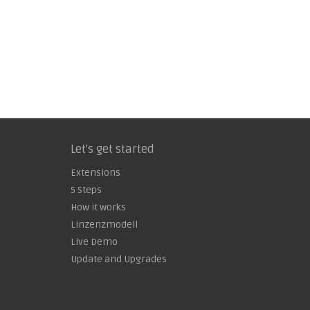
Let's get started
Extensions
5 Steps
How it works
Linzenzmodell
Live Demo
Update and Upgrades