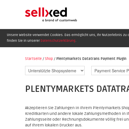
Unsere Website verwendet Cookies. Das ermöglicht uns, Ihr Nutzerlebnis zu o
finden Sie in unserer
Datenschutzerklärung
.
Startseite
/
Shop
/
Plentymarkets Datatrans Payment Plugin
PLENTYMARKETS DATATR
Akzeptieren Sie Zahlungen in Ihrem Plentymarkets Sho
Kreditkarten und andere lokale Zahlungsmethoden in I
Zahlungsseite oder Rechnungsdokumente völlig frei un
auf Ihrem lokalen Drucker aus.