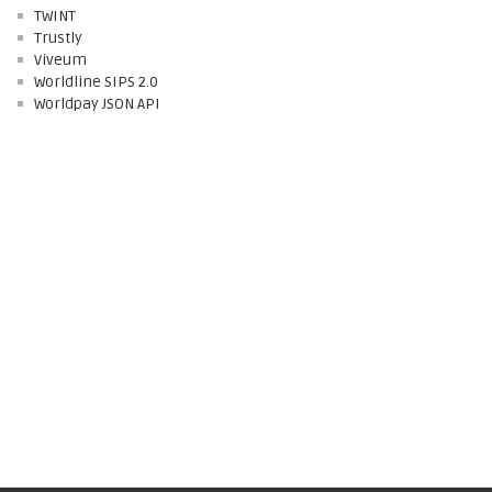
TWINT
Trustly
Viveum
Worldline SIPS 2.0
Worldpay JSON API