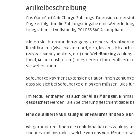
Artikelbeschreibung
Das OpenCart SafeCharge Zahlungs-Extension unterstü
Page erfolgt für die Zahlungseingabe eine Weiterleitung
Integration ist vollständig PCI DSS SAQ A compliant.
Bieten Sie Ihren Kunden Zugang zu einer Vielzahl von
Kreditkarten
(Visa, Master Card, etc.), lassen sich auch 
(PayPal, Moneybookers, etc.) und
Web-Banking
Zahlungs
iDeal, Mister Cash, u.v.m.) integrieren. Eine detaillier
Sie weiter unten.
SafeCharge Payment Extension erlaubt Ihnen Zahlunge
dass Sie sich bei SafeCharge einloggen müssen. Dies füh
Im Modul enthalten ist auch der
Alias Manager
. Einmal
gespeichert werden. Die Speicherung geschieht dabei b
Eine detaillierte Auflistung aller Features finden Sie u
Wir garantieren Ihnen die Funktionalität des Zahlungsm
Updates und Upgrades, welche von uns veröffentlicht w