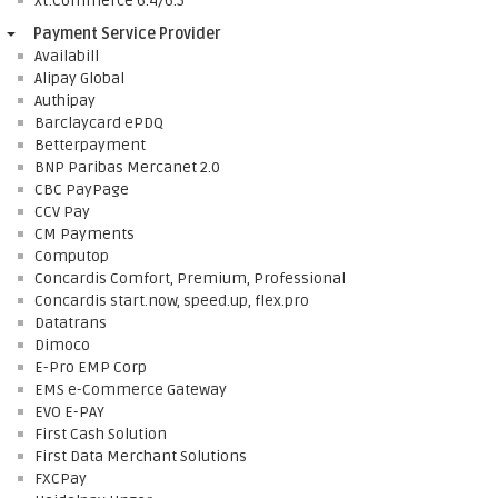
xt:Commerce 6.4/6.5
Payment Service Provider
Availabill
Alipay Global
Authipay
Barclaycard ePDQ
Betterpayment
BNP Paribas Mercanet 2.0
CBC PayPage
CCV Pay
CM Payments
Computop
Concardis Comfort, Premium, Professional
Concardis start.now, speed.up, flex.pro
Datatrans
Dimoco
E-Pro EMP Corp
EMS e-Commerce Gateway
EVO E-PAY
First Cash Solution
First Data Merchant Solutions
FXCPay