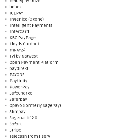
Heidelpay Unzer
hobex
ICEPAY
Ingenico (Ogone)
Intelligent Payments
InterCard
KBC PayPage
Lloyds Cardnet
mPAY24
Tyl by Natwest
Open Payment Platform
paydirekt
PAYONE
PayUnity
PowerPay
SafeCharge
Saferpay
Opayo (formerly SagePay)
Slimpay
Sogenactif 2.0
Sofort
Stripe
Telecash from fiserv