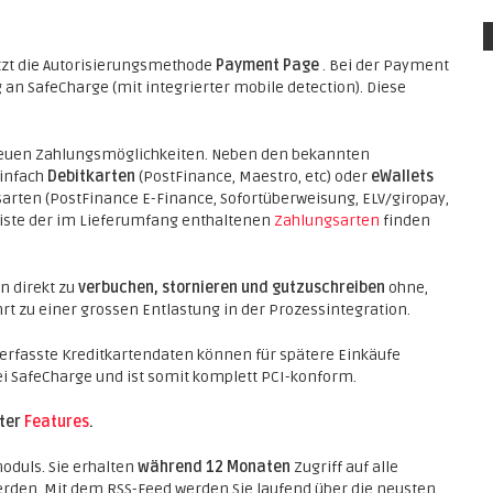
tzt die Autorisierungsmethode
Payment Page
. Bei der Payment
 an SafeCharge (mit integrierter mobile detection). Diese
 neuen Zahlungsmöglichkeiten. Neben den bekannten
einfach
Debitkarten
(PostFinance, Maestro, etc) oder
eWallets
arten (PostFinance E-Finance, Sofortüberweisung, ELV/giropay,
te Liste der im Lieferumfang enthaltenen
Zahlungsarten
finden
n direkt zu
verbuchen, stornieren und gutzuschreiben
ohne,
rt zu einer grossen Entlastung in der Prozessintegration.
 erfasste Kreditkartendaten können für spätere Einkäufe
ei SafeCharge und ist somit komplett PCI-konform.
nter
Features
.
oduls. Sie erhalten
während 12 Monaten
Zugriff auf alle
erden. Mit dem RSS-Feed werden Sie laufend über die neusten