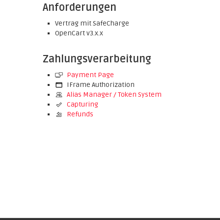
Anforderungen
Vertrag mit SafeCharge
OpenCart v3.x.x
Zahlungsverarbeitung
Payment Page
IFrame Authorization
Alias Manager / Token System
Capturing
Refunds