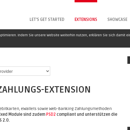
LET'S GET STARTED
EXTENSIONS
SHOWCASE
ptimieren. Indem Sie unsere Website weiterhin nutzen, erklären Sie sich damit e
ZAHLUNGS-EXTENSION
d Debitkarten, eWallets sowie Web-Banking Zahlungsmethoden
ellxed Module sind zudem
PSD2
compliant und unterstützen die
 2.0.