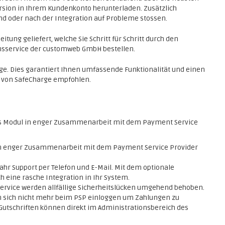
rsion in Ihrem Kundenkonto herunterladen. Zusätzlich
end oder nach der Integration auf Probleme stossen.
itung geliefert, welche Sie Schritt für Schritt durch den
ionsservice der customweb GmbH bestellen.
rge. Dies garantiert Ihnen umfassende Funktionalität und einen
h von SafeCharge empfohlen.
s Modul in enger Zusammenarbeit mit dem Payment Service
 in enger Zusammenarbeit mit dem Payment Service Provider
ahr Support per Telefon und E-Mail. Mit dem optionale
h eine rasche Integration in Ihr System.
service werden allfällige Sicherheitslücken umgehend behoben.
 sich nicht mehr beim PSP einloggen um Zahlungen zu
Gutschriften können direkt im Administrationsbereich des