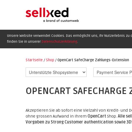
Unsere Website verwendet Cookies. Das ermöglicht uns, Ihr Nutzerlebnis zu o
finden Sie in unserer
Datenschutzerklärung
.
Startseite
/
Shop
/
OpenCart SafeCharge Zahlungs-Extension
OPENCART SAFECHARGE 
Akzeptieren Sie ab sofort eine Vielzahl von Kredit- un
ohne grossen Aufwand in Ihrem
OpenCart
Shop.
Alle s
Vorgaben zu Strong Customer authentication sowie 3DS