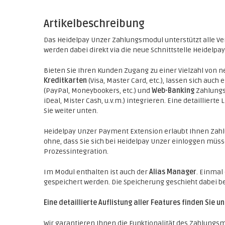
Artikelbeschreibung
Das Heidelpay Unzer Zahlungsmodul unterstützt alle V
werden dabei direkt via die neue Schnittstelle Heidelpay
Bieten Sie Ihren Kunden Zugang zu einer Vielzahl von
Kreditkarten
(Visa, Master Card, etc.), lassen sich auch 
(PayPal, Moneybookers, etc.) und
Web-Banking
Zahlungs
iDeal, Mister Cash, u.v.m.) integrieren. Eine detaillier
Sie weiter unten.
Heidelpay Unzer Payment Extension erlaubt Ihnen Zahl
ohne, dass Sie sich bei Heidelpay Unzer einloggen müsse
Prozessintegration.
Im Modul enthalten ist auch der
Alias Manager
. Einmal
gespeichert werden. Die Speicherung geschieht dabei b
Eine detaillierte Auflistung aller Features finden Sie u
Wir garantieren Ihnen die Funktionalität des Zahlungsm