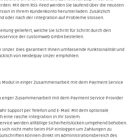
erden. Mit dem RSS-Feed werden Sie laufend über die neusten
rsion in Ihrem Kundenkonto herunterladen. Zusätzlich
end oder nach der Integration auf Probleme stossen.
itung geliefert, welche Sie Schritt für Schritt durch den
ionsservice der customweb GmbH bestellen.
y Unzer. Dies garantiert Ihnen umfassende Funktionalität und
ücklich von Heidelpay Unzer empfohlen.
s Modul in enger Zusammenarbeit mit dem Payment Service
 in enger Zusammenarbeit mit dem Payment Service Provider
ahr Support per Telefon und E-Mail. Mit dem optionale
h eine rasche Integration in Ihr System.
service werden allfällige Sicherheitslücken umgehend behoben.
 sich nicht mehr beim PSP einloggen um Zahlungen zu
Gutschriften können direkt im Administrationsbereich des