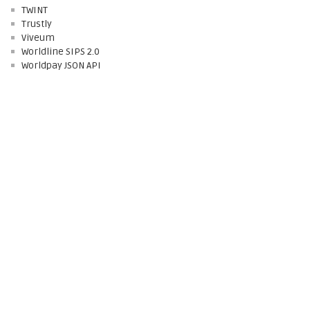
TWINT
Trustly
Viveum
Worldline SIPS 2.0
Worldpay JSON API