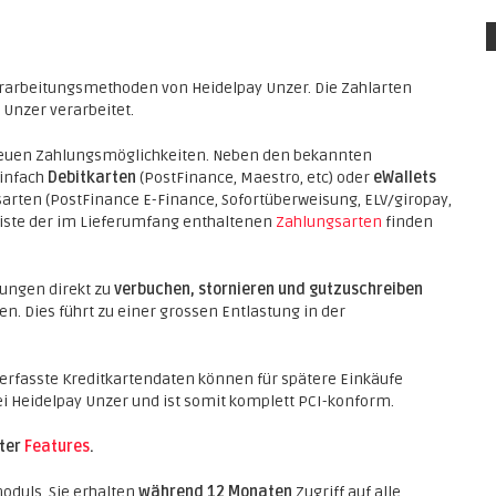
erarbeitungsmethoden von Heidelpay Unzer. Die Zahlarten
 Unzer verarbeitet.
 neuen Zahlungsmöglichkeiten. Neben den bekannten
einfach
Debitkarten
(PostFinance, Maestro, etc) oder
eWallets
arten (PostFinance E-Finance, Sofortüberweisung, ELV/giropay,
te Liste der im Lieferumfang enthaltenen
Zahlungsarten
finden
ungen direkt zu
verbuchen, stornieren und gutzuschreiben
n. Dies führt zu einer grossen Entlastung in der
 erfasste Kreditkartendaten können für spätere Einkäufe
ei Heidelpay Unzer und ist somit komplett PCI-konform.
nter
Features
.
oduls. Sie erhalten
während 12 Monaten
Zugriff auf alle