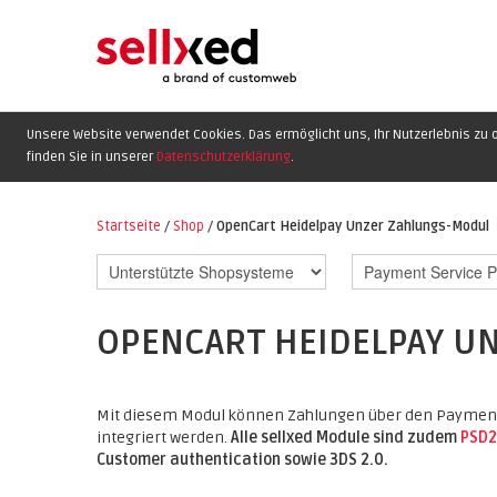
Unsere Website verwendet Cookies. Das ermöglicht uns, Ihr Nutzerlebnis zu o
finden Sie in unserer
Datenschutzerklärung
.
Startseite
/
Shop
/
OpenCart Heidelpay Unzer Zahlungs-Modul
OPENCART HEIDELPAY U
Mit diesem Modul können Zahlungen über den Payment 
integriert werden.
Alle sellxed Module sind zudem
PSD2
Customer authentication sowie 3DS 2.0.