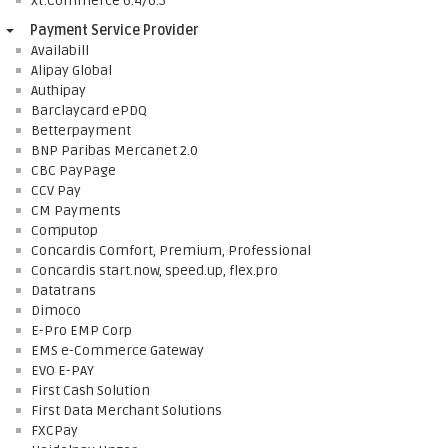
xt:Commerce 6.4/6.5
Payment Service Provider
Availabill
Alipay Global
Authipay
Barclaycard ePDQ
Betterpayment
BNP Paribas Mercanet 2.0
CBC PayPage
CCV Pay
CM Payments
Computop
Concardis Comfort, Premium, Professional
Concardis start.now, speed.up, flex.pro
Datatrans
Dimoco
E-Pro EMP Corp
EMS e-Commerce Gateway
EVO E-PAY
First Cash Solution
First Data Merchant Solutions
FXCPay