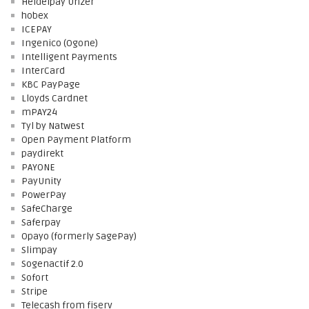
Heidelpay Unzer
hobex
ICEPAY
Ingenico (Ogone)
Intelligent Payments
InterCard
KBC PayPage
Lloyds Cardnet
mPAY24
Tyl by Natwest
Open Payment Platform
paydirekt
PAYONE
PayUnity
PowerPay
SafeCharge
Saferpay
Opayo (formerly SagePay)
Slimpay
Sogenactif 2.0
Sofort
Stripe
Telecash from fiserv