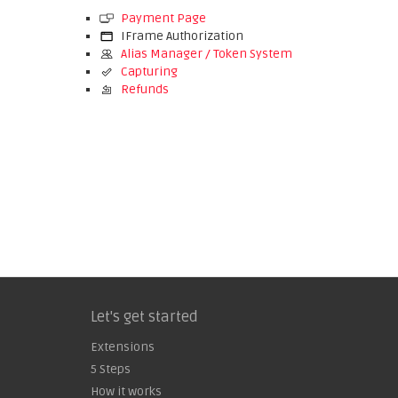
Payment Page
IFrame Authorization
Alias Manager / Token System
Capturing
Refunds
Let's get started
Extensions
5 Steps
How it works