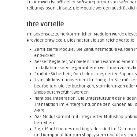
Customweb ist offizieller Softwarepartner von SafeCha
reibungslosen Einsatz. Die Module werden ausdrücklic
Ihre Vorteile:
Im Gegensatz zu herkömmlichen Modulen wurde diese
Provider entwickelt. Dies hat für Sie zahlreiche Vorteile:
Zertifizierte Module; Die Zahlungsmodule wurden
entwickelt.
Besser Begleitet; Wir bieten Ihnen während einem J
Installationsservice garantieren wir Ihnen zusätzlic
Erhöhte Sicherheit; Durch den integrierten Support
Transaktionsmanagement im Shop; d.h. Sie müssen
bearbeiten. Die Verbuchungen, Stornierungen oder 
Shops durchgeführt werden.
Nahtlose Integration; Die Unterstützung der Hidde
Transaktion im Hintergrund, ohne den Kunden auf di
A-EP).
Das Modul kommt mit integrierter Multishopfunktio
betreiben
Zugriff auf Updates und Upgrades sind im 12-monatig
und Kompatibilität zum Shopsystem und PSP sicher.