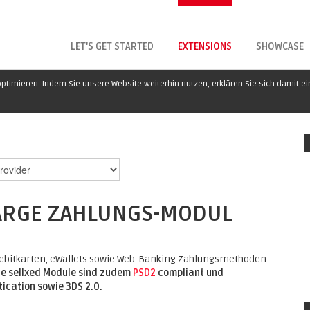
LET'S GET STARTED
EXTENSIONS
SHOWCASE
ptimieren. Indem Sie unsere Website weiterhin nutzen, erklären Sie sich damit e
ARGE ZAHLUNGS-MODUL
d Debitkarten, eWallets sowie Web-Banking Zahlungsmethoden
le sellxed Module sind zudem
PSD2
compliant und
ication sowie 3DS 2.0.