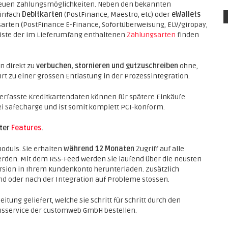
 neuen Zahlungsmöglichkeiten. Neben den bekannten
einfach
Debitkarten
(PostFinance, Maestro, etc) oder
eWallets
arten (PostFinance E-Finance, Sofortüberweisung, ELV/giropay,
te Liste der im Lieferumfang enthaltenen
Zahlungsarten
finden
n direkt zu
verbuchen, stornieren und gutzuschreiben
ohne,
rt zu einer grossen Entlastung in der Prozessintegration.
 erfasste Kreditkartendaten können für spätere Einkäufe
ei SafeCharge und ist somit komplett PCI-konform.
nter
Features
.
oduls. Sie erhalten
während 12 Monaten
Zugriff auf alle
erden. Mit dem RSS-Feed werden Sie laufend über die neusten
rsion in Ihrem Kundenkonto herunterladen. Zusätzlich
end oder nach der Integration auf Probleme stossen.
itung geliefert, welche Sie Schritt für Schritt durch den
ionsservice der customweb GmbH bestellen.