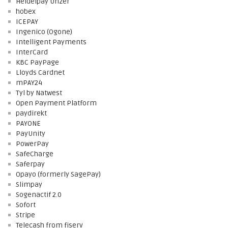
Heidelpay Unzer
hobex
ICEPAY
Ingenico (Ogone)
Intelligent Payments
InterCard
KBC PayPage
Lloyds Cardnet
mPAY24
Tyl by Natwest
Open Payment Platform
paydirekt
PAYONE
PayUnity
PowerPay
SafeCharge
Saferpay
Opayo (formerly SagePay)
Slimpay
Sogenactif 2.0
Sofort
Stripe
Telecash from fiserv