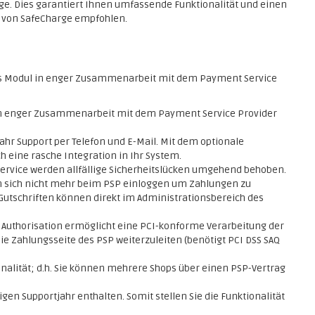
rge. Dies garantiert Ihnen umfassende Funktionalität und einen
h von SafeCharge empfohlen.
s Modul in enger Zusammenarbeit mit dem Payment Service
 in enger Zusammenarbeit mit dem Payment Service Provider
ahr Support per Telefon und E-Mail. Mit dem optionale
h eine rasche Integration in Ihr System.
service werden allfällige Sicherheitslücken umgehend behoben.
 sich nicht mehr beim PSP einloggen um Zahlungen zu
Gutschriften können direkt im Administrationsbereich des
n Authorisation ermöglicht eine PCI-konforme Verarbeitung der
e Zahlungsseite des PSP weiterzuleiten (benötigt PCI DSS SAQ
nalität; d.h. Sie können mehrere Shops über einen PSP-Vertrag
en Supportjahr enthalten. Somit stellen Sie die Funktionalität