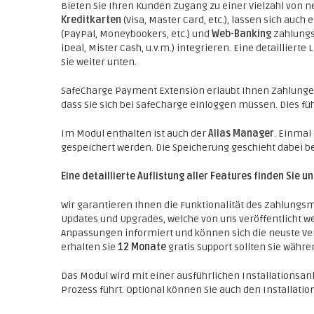
Bieten Sie Ihren Kunden Zugang zu einer Vielzahl von
Kreditkarten
(Visa, Master Card, etc.), lassen sich auch 
(PayPal, Moneybookers, etc.) und
Web-Banking
Zahlungs
iDeal, Mister Cash, u.v.m.) integrieren. Eine detaillier
Sie weiter unten.
SafeCharge Payment Extension erlaubt Ihnen Zahlunge
dass Sie sich bei SafeCharge einloggen müssen. Dies füh
Im Modul enthalten ist auch der
Alias Manager
. Einmal
gespeichert werden. Die Speicherung geschieht dabei b
Eine detaillierte Auflistung aller Features finden Sie u
Wir garantieren Ihnen die Funktionalität des Zahlungsm
Updates und Upgrades, welche von uns veröffentlicht w
Anpassungen informiert und können sich die neuste Ve
erhalten Sie
12 Monate
gratis Support sollten Sie währ
Das Modul wird mit einer ausführlichen Installationsanle
Prozess führt. Optional können Sie auch den Installat