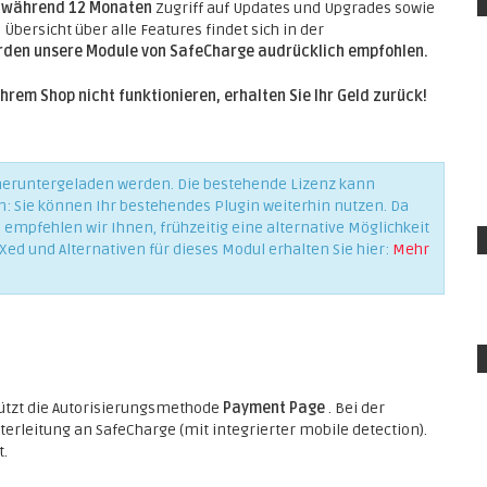
e
während 12 Monaten
Zugriff auf Updates und Upgrades sowie
Übersicht über alle Features findet sich in der
erden unsere Module von SafeCharge audrücklich empfohlen.
Ihrem Shop nicht funktionieren, erhalten Sie Ihr Geld zurück!
 heruntergeladen werden. Die bestehende Lizenz kann
n: Sie können Ihr bestehendes Plugin weiterhin nutzen. Da
empfehlen wir Ihnen, frühzeitig eine alternative Möglichkeit
Xed und Alternativen für dieses Modul erhalten Sie hier:
Mehr
ützt die Autorisierungsmethode
Payment Page
. Bei der
erleitung an SafeCharge (mit integrierter mobile detection).
t.