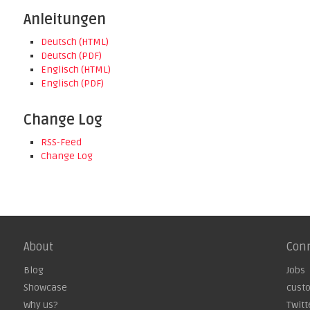
Anleitungen
Deutsch (HTML)
Deutsch (PDF)
Englisch (HTML)
Englisch (PDF)
Change Log
RSS-Feed
Change Log
About
Con
Blog
Jobs
Showcase
cust
Why us?
Twitt