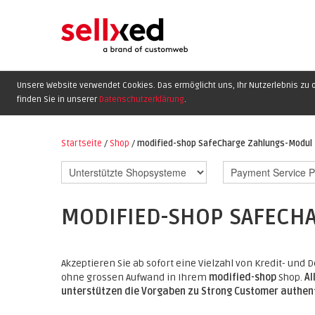
Unsere Website verwendet Cookies. Das ermöglicht uns, Ihr Nutzerlebnis zu o
finden Sie in unserer
Datenschutzerklärung
.
Startseite
/
Shop
/
modified-shop SafeCharge Zahlungs-Modul
MODIFIED-SHOP SAFECH
Akzeptieren Sie ab sofort eine Vielzahl von Kredit- un
ohne grossen Aufwand in Ihrem
modified-shop
Shop.
Al
unterstützen die Vorgaben zu Strong Customer authent