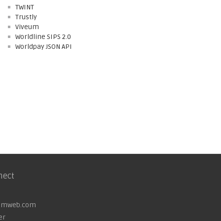
TWINT
Trustly
Viveum
Worldline SIPS 2.0
Worldpay JSON API
nect
omweb.com
er