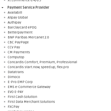
xt:Commerce 6.4/6.5
Payment Service Provider
Availabill
Alipay Global
Authipay
Barclaycard ePDQ
Betterpayment
BNP Paribas Mercanet 2.0
CBC PayPage
CCV Pay
CM Payments
Computop
Concardis Comfort, Premium, Professional
Concardis start.now, speed.up, flex.pro
Datatrans
Dimoco
E-Pro EMP Corp
EMS e-Commerce Gateway
EVO E-PAY
First Cash Solution
First Data Merchant Solutions
FXCPay