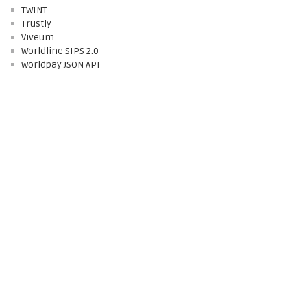
TWINT
Trustly
Viveum
Worldline SIPS 2.0
Worldpay JSON API