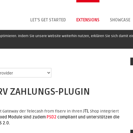
LET'S GET STARTED
EXTENSIONS
SHOWCASE
ptimieren. Indem Sie unsere Website weiterhin nutzen, erklären Sie sich damit e
ERV ZAHLUNGS-PLUGIN
Gateway der Telecash from fiserv in Ihren
JTL
Shop integriert
llxed Module sind zudem
PSD2
compliant und unterstützen die
 2.0.