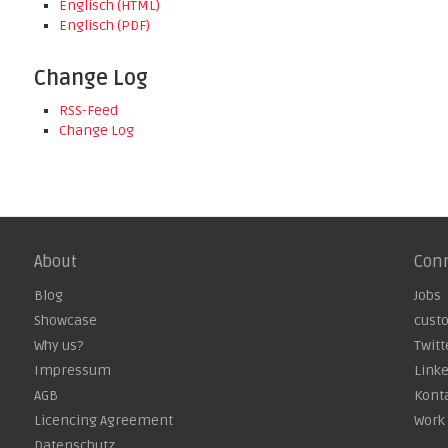
Englisch (HTML)
Englisch (PDF)
Change Log
RSS-Feed
Change Log
About
Con
Blog
Jobs
Showcase
cust
Why us?
Twitt
Impressum
Link
AGB
Kont
Licencing Agreement
Work 
Datenschutz