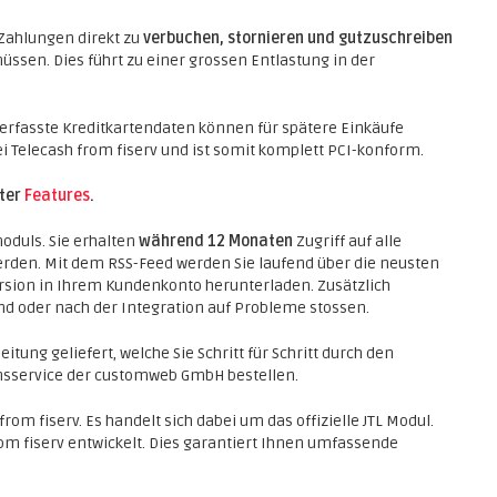
Zahlungen direkt zu
verbuchen, stornieren und gutzuschreiben
müssen. Dies führt zu einer grossen Entlastung in der
 erfasste Kreditkartendaten können für spätere Einkäufe
i Telecash from fiserv und ist somit komplett PCI-konform.
nter
Features
.
oduls. Sie erhalten
während 12 Monaten
Zugriff auf alle
erden. Mit dem RSS-Feed werden Sie laufend über die neusten
rsion in Ihrem Kundenkonto herunterladen. Zusätzlich
end oder nach der Integration auf Probleme stossen.
itung geliefert, welche Sie Schritt für Schritt durch den
ionsservice der customweb GmbH bestellen.
rom fiserv. Es handelt sich dabei um das offizielle JTL Modul.
m fiserv entwickelt. Dies garantiert Ihnen umfassende