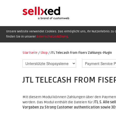
Unsere Website verwendet Cookies. Das ermöglicht uns, Ihr Nutzerlebnis zu o
finden Sie in unserer
Datenschutzerklärung
.
Startseite
/
Shop
/
JTL Telecash from fiserv Zahlungs-Plugin
JTL TELECASH FROM FIS
Mit diesem Modul können Zahlungen über den Payment 
werden. Das Modul enthält die Dateien für
JTL 5.
Alle se
Vorgaben zu Strong Customer authentication sowie 3DS