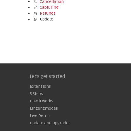
Cancellation
Capturing
Refunds
Update
Let's get started
Extensions
5 Steps
How it works
Linzenzmodell
Live Demo
Update and Upgrades