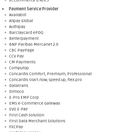
xt:Commerce 6.4/6.5
Payment Service Provider
Availabill
Alipay Global
Authipay
Barclaycard ePDQ
Betterpayment
BNP Paribas Mercanet 2.0
CBC PayPage
CCV Pay
CM Payments
Computop
Concardis Comfort, Premium, Professional
Concardis start.now, speed.up, flex.pro
Datatrans
Dimoco
E-Pro EMP Corp
EMS e-Commerce Gateway
EVO E-PAY
First Cash Solution
First Data Merchant Solutions
FXCPay