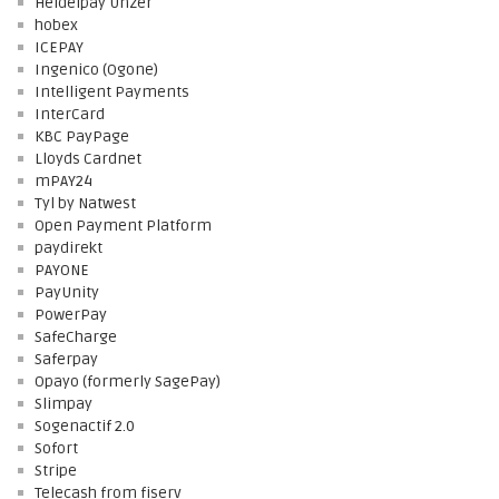
Heidelpay Unzer
hobex
ICEPAY
Ingenico (Ogone)
Intelligent Payments
InterCard
KBC PayPage
Lloyds Cardnet
mPAY24
Tyl by Natwest
Open Payment Platform
paydirekt
PAYONE
PayUnity
PowerPay
SafeCharge
Saferpay
Opayo (formerly SagePay)
Slimpay
Sogenactif 2.0
Sofort
Stripe
Telecash from fiserv