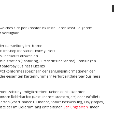
elches sich per Knopfdruck installieren lässt. Folgende
s verfügbar:
der Darstellung im Iframe
 im Shop individuell konfiguriert
es Checkouts auswählen
nistration (Capturing, Gutschrift und Storno) - Zahlungen
t Saferpay Business Lizenz)
% PCI konformes speichern der Zahlungsinformationen der
e der gesamten Kartennummern (erfordert Saferpay Business
 neuen Zahlungsmöglichkeiten. Neben den bekannten
einfach
Debitkarten
(PostFinance, Maestro, etc) oder
eWallets
arten (PostFinance E-Finance, Sofortüberweisung, ELV/giropay,
te Liste der im Lieferumfang enthaltenen
Zahlungsarten
finden