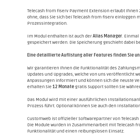
Telecash from fiserv Payment Extension erlaubt Ihnen 
ohne, dass Sie sich bei Telecash from fiserv einloggen 
Prozessintegration.
Im Modul enthalten ist auch der
Alias Manager
. Einmal
gespeichert werden. Die Speicherung geschieht dabei be
Eine detaillierte Auflistung aller Features finden Sie u
Wir garantieren Ihnen die Funktionalität des Zahlungsm
Updates und Upgrades, welche von uns veröffentlicht w
Anpassungen informiert und können sich die neuste Ve
erhalten Sie
12 Monate
gratis Support sollten Sie währ
Das Modul wird mit einer ausführlichen Installationsanle
Prozess führt. Optional können Sie auch den Installat
Customweb ist offizieller Softwarepartner von Telecash f
Die Module wurden in Zusammenarbeit mit Telecash fro
Funktionalität und einen reibungslosen Einsatz.