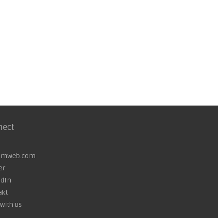
nect
omweb.com
er
edIn
akt
with us