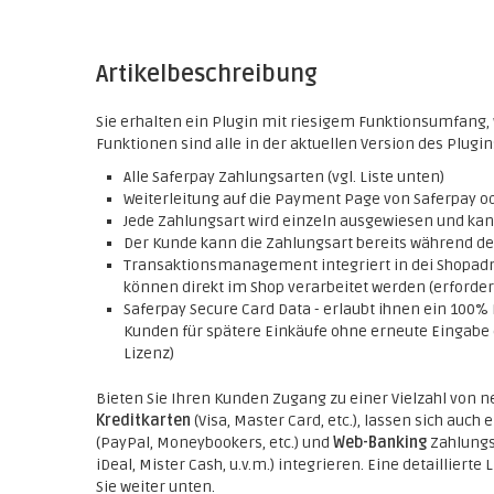
Artikelbeschreibung
Sie erhalten ein Plugin mit riesigem Funktionsumfang, w
Funktionen sind alle in der aktuellen Version des Plugin
Alle Saferpay Zahlungsarten (vgl. Liste unten)
Weiterleitung auf die Payment Page von Saferpay o
Jede Zahlungsart wird einzeln ausgewiesen und kann
Der Kunde kann die Zahlungsart bereits während d
Transaktionsmanagement integriert in dei Shopadmi
können direkt im Shop verarbeitet werden (erforder
Saferpay Secure Card Data - erlaubt ihnen ein 100
Kunden für spätere Einkäufe ohne erneute Eingab
Lizenz)
Bieten Sie Ihren Kunden Zugang zu einer Vielzahl von
Kreditkarten
(Visa, Master Card, etc.), lassen sich auch 
(PayPal, Moneybookers, etc.) und
Web-Banking
Zahlungs
iDeal, Mister Cash, u.v.m.) integrieren. Eine detaillier
Sie weiter unten.