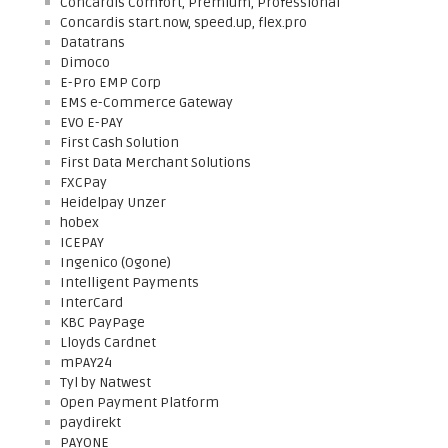
Concardis Comfort, Premium, Professional
Concardis start.now, speed.up, flex.pro
Datatrans
Dimoco
E-Pro EMP Corp
EMS e-Commerce Gateway
EVO E-PAY
First Cash Solution
First Data Merchant Solutions
FXCPay
Heidelpay Unzer
hobex
ICEPAY
Ingenico (Ogone)
Intelligent Payments
InterCard
KBC PayPage
Lloyds Cardnet
mPAY24
Tyl by Natwest
Open Payment Platform
paydirekt
PAYONE