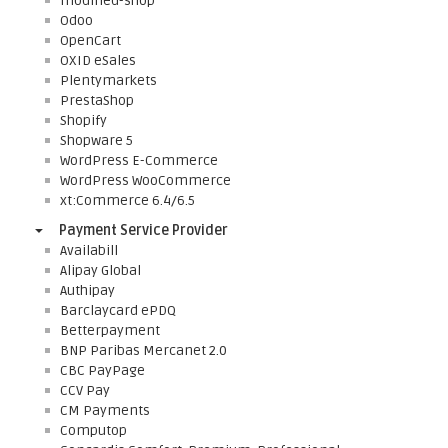
modified-shop
Odoo
OpenCart
OXID eSales
Plentymarkets
PrestaShop
Shopify
Shopware 5
WordPress E-Commerce
WordPress WooCommerce
xt:Commerce 6.4/6.5
Payment Service Provider
Availabill
Alipay Global
Authipay
Barclaycard ePDQ
Betterpayment
BNP Paribas Mercanet 2.0
CBC PayPage
CCV Pay
CM Payments
Computop