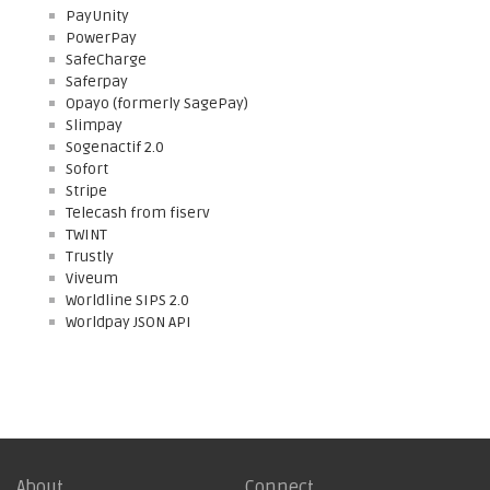
PayUnity
PowerPay
SafeCharge
Saferpay
Opayo (formerly SagePay)
Slimpay
Sogenactif 2.0
Sofort
Stripe
Telecash from fiserv
TWINT
Trustly
Viveum
Worldline SIPS 2.0
Worldpay JSON API
About
Connect