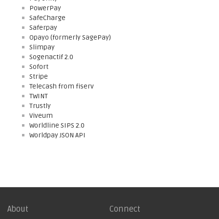
PowerPay
SafeCharge
Saferpay
Opayo (formerly SagePay)
Slimpay
Sogenactif 2.0
Sofort
Stripe
Telecash from fiserv
TWINT
Trustly
Viveum
Worldline SIPS 2.0
Worldpay JSON API
About
Connect