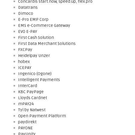
Concardis start.now, speed.up, flex.pro
Datatrans
Dimoco
E-Pro EMP Corp
EMS e-Commerce Gateway
EVO E-PAY
First Cash Solution
First Data Merchant Solutions
FXCPay
Heidelpay Unzer
hobex
ICEPAY
Ingenico (Ogone)
Intelligent Payments
InterCard
KBC PayPage
Lloyds Cardnet
mPAY24
Tyl by Natwest
Open Payment Platform
paydirekt
PAYONE
PayUnity