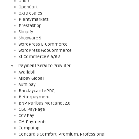
Odoo
OpenCart
OXID eSales
Plentymarkets
PrestaShop
Shopify
Shopware 5
WordPress E-Commerce
WordPress WooCommerce
xt:Commerce 6.4/6.5
Payment Service Provider
Availabill
Alipay Global
Authipay
Barclaycard ePDQ
Betterpayment
BNP Paribas Mercanet 2.0
CBC PayPage
CCV Pay
CM Payments
Computop
Concardis Comfort, Premium, Professional