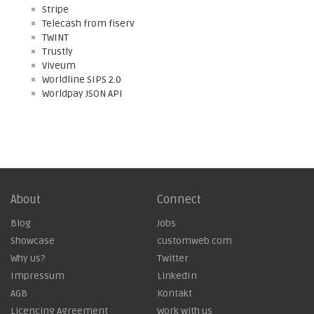
Stripe
Telecash from fiserv
TWINT
Trustly
Viveum
Worldline SIPS 2.0
Worldpay JSON API
About
Connect
Blog
Jobs
Showcase
customweb.com
Why us?
Twitter
Impressum
LinkedIn
AGB
Kontakt
Licencing Agreement
Work with us