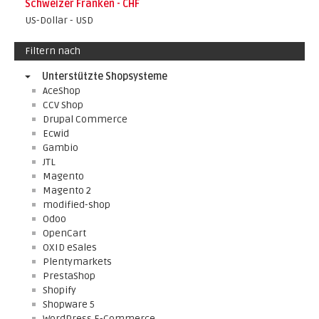
Schweizer Franken - CHF
US-Dollar - USD
Filtern nach
Unterstützte Shopsysteme
AceShop
CCV Shop
Drupal Commerce
Ecwid
Gambio
JTL
Magento
Magento 2
modified-shop
Odoo
OpenCart
OXID eSales
Plentymarkets
PrestaShop
Shopify
Shopware 5
WordPress E-Commerce