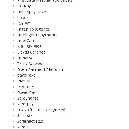
First Data Merchant Solutions
FXCPay
Heidelpay Unzer
hobex
ICEPAY
Ingenico (Ogone)
Intelligent Payments
InterCard
KBC PayPage
Lloyds Cardnet
mPAY24
Tyl by Natwest
Open Payment Platform
paydirekt
PAYONE
PayUnity
PowerPay
SafeCharge
Saferpay
Opayo (formerly SagePay)
Slimpay
Sogenactif 2.0
Sofort