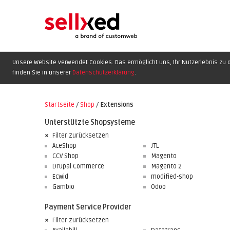
Unsere Website verwendet Cookies. Das ermöglicht uns, Ihr Nutzerlebnis zu o
finden Sie in unserer
Datenschutzerklärung
.
Startseite
/
Shop
/
Extensions
Unterstützte Shopsysteme
Filter zurücksetzen
AceShop
JTL
CCV Shop
Magento
Drupal Commerce
Magento 2
Ecwid
modified-shop
Gambio
Odoo
Payment Service Provider
Filter zurücksetzen