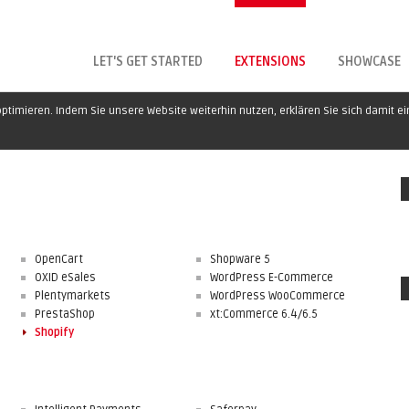
LET'S GET STARTED
EXTENSIONS
SHOWCASE
ptimieren. Indem Sie unsere Website weiterhin nutzen, erklären Sie sich damit e
OpenCart
Shopware 5
OXID eSales
WordPress E-Commerce
Plentymarkets
WordPress WooCommerce
PrestaShop
xt:Commerce 6.4/6.5
Shopify