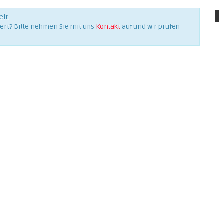
it.
iert? Bitte nehmen Sie mit uns
Kontakt
auf und wir prüfen