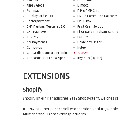
Availabill
Datatrans
Alipay Global
Dimoco
Authipay
E-Pro EMP Corp
Barclaycard ePDQ
EMS e-Commerce Gateway
Betterpayment
EVO E-PAY
BNP Paribas Mercanet 2.0
First Cash Solution
CBC PayPage
CCV Pay
FXCPay
CM Payments
Heidelpay Unzer
Computop
hobex
Concardis Comfort, Premium, Professional
ICEPAY
Concardis start.now, speed.up, flex.pro
Ingenico (Ogone)
EXTENSIONS
Shopify
Shopify ist ein kanadisches SaaS Shopsystem, welches si
ICEPAY ist einer der schnell wachsenden Zahlungsanbi
Multichannel-Transaktionsplattform.