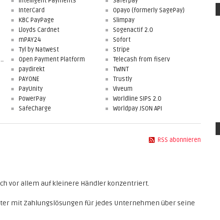
Intelligent Payments
Saferpay
InterCard
Opayo (formerly SagePay)
KBC PayPage
Slimpay
Lloyds Cardnet
Sogenactif 2.0
mPAY24
Sofort
Tyl by Natwest
Stripe
First Data Merchant Solutions
Open Payment Platform
Telecash from fiserv
paydirekt
TWINT
PAYONE
Trustly
PayUnity
Viveum
PowerPay
Worldline SIPS 2.0
SafeCharge
Worldpay JSON API
RSS abonnieren
ch vor allem auf kleinere Händler konzentriert.
eter mit Zahlungslösungen für jedes Unternehmen über seine