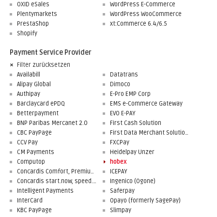
OXID eSales
WordPress E-Commerce
Plentymarkets
WordPress WooCommerce
PrestaShop
xt:Commerce 6.4/6.5
Shopify
Payment Service Provider
Filter zurücksetzen
Availabill
Datatrans
Alipay Global
Dimoco
Authipay
E-Pro EMP Corp
Barclaycard ePDQ
EMS e-Commerce Gateway
Betterpayment
EVO E-PAY
BNP Paribas Mercanet 2.0
First Cash Solution
CBC PayPage
First Data Merchant Solutions
CCV Pay
FXCPay
CM Payments
Heidelpay Unzer
Computop
hobex
Concardis Comfort, Premium, Professional
ICEPAY
Concardis start.now, speed.up, flex.pro
Ingenico (Ogone)
Intelligent Payments
Saferpay
InterCard
Opayo (formerly SagePay)
KBC PayPage
Slimpay