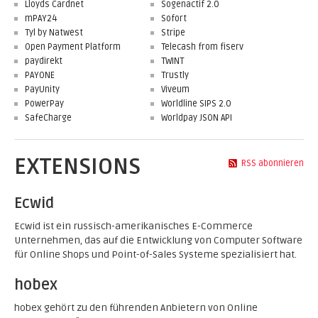
Lloyds Cardnet
Sogenactif 2.0
mPAY24
Sofort
Tyl by Natwest
Stripe
Open Payment Platform
Telecash from fiserv
paydirekt
TWINT
PAYONE
Trustly
PayUnity
Viveum
PowerPay
Worldline SIPS 2.0
SafeCharge
Worldpay JSON API
EXTENSIONS
RSS abonnieren
Ecwid
Ecwid ist ein russisch-amerikanisches E-Commerce
Unternehmen, das auf die Entwicklung von Computer Software
für Online Shops und Point-of-Sales Systeme spezialisiert hat.
hobex
hobex gehört zu den führenden Anbietern von Online