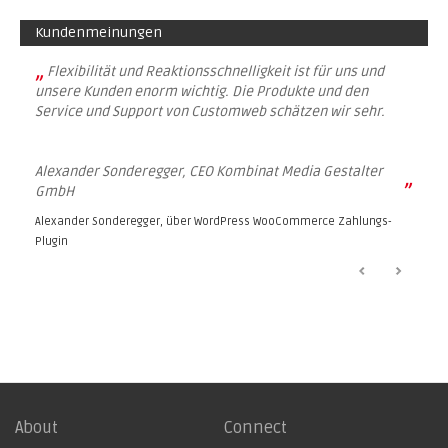
Kundenmeinungen
„
Flexibilität und Reaktionsschnelligkeit ist für uns und
unsere Kunden enorm wichtig. Die Produkte und den
Service und Support von Customweb schätzen wir sehr.
Alexander Sonderegger, CEO Kombinat Media Gestalter
”
GmbH
Alexander Sonderegger, über
WordPress WooCommerce Zahlungs-
Plugin
About
Connect