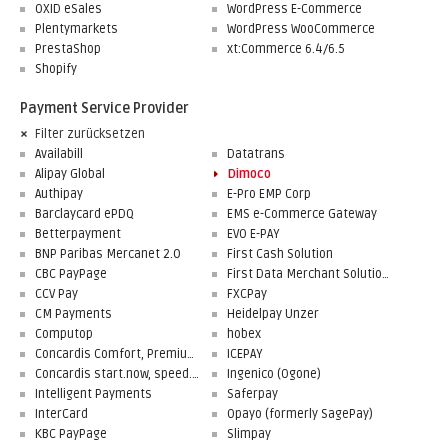
OXID eSales
WordPress E-Commerce
Plentymarkets
WordPress WooCommerce
PrestaShop
xt:Commerce 6.4/6.5
Shopify
Payment Service Provider
Filter zurücksetzen
Availabill
Datatrans
Alipay Global
Dimoco
Authipay
E-Pro EMP Corp
Barclaycard ePDQ
EMS e-Commerce Gateway
Betterpayment
EVO E-PAY
BNP Paribas Mercanet 2.0
First Cash Solution
CBC PayPage
First Data Merchant Solutions
CCV Pay
FXCPay
CM Payments
Heidelpay Unzer
Computop
hobex
Concardis Comfort, Premium, Professional
ICEPAY
Concardis start.now, speed.up, flex.pro
Ingenico (Ogone)
Intelligent Payments
Saferpay
InterCard
Opayo (formerly SagePay)
KBC PayPage
Slimpay