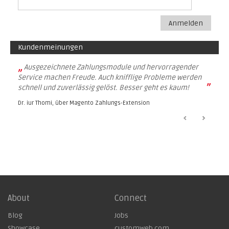
Anmelden
Kundenmeinungen
„
Ausgezeichnete Zahlungsmodule und hervorragender
Service machen Freude. Auch knifflige Probleme werden
”
schnell und zuverlässig gelöst. Besser geht es kaum!
Dr. iur Thomi, über
Magento Zahlungs-Extension
About
Connect
Blog
Jobs
Showcase
customweb.com