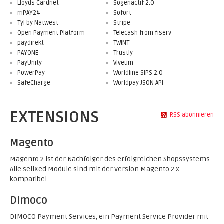
Lloyds Cardnet
Sogenactif 2.0
mPAY24
Sofort
Tyl by Natwest
Stripe
Open Payment Platform
Telecash from fiserv
paydirekt
TWINT
PAYONE
Trustly
PayUnity
Viveum
PowerPay
Worldline SIPS 2.0
SafeCharge
Worldpay JSON API
EXTENSIONS
RSS abonnieren
Magento
Magento 2 ist der Nachfolger des erfolgreichen Shopssystems.
Alle sellXed Module sind mit der Version Magento 2.x
kompatibel
Dimoco
DIMOCO Payment Services, ein Payment Service Provider mit