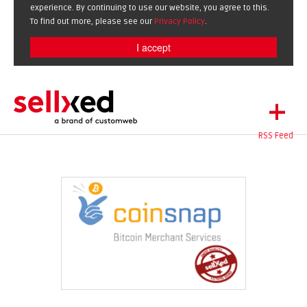
experience. By continuing to use our website, you agree to this.
To find out more, please see our
Privacy Policy
.
I accept
+
RSS Feed
LET'S GET STARTED
EXTENSIONS
DE
EN
SHOWCASE
BLOG
SUPPORT
ABOUT