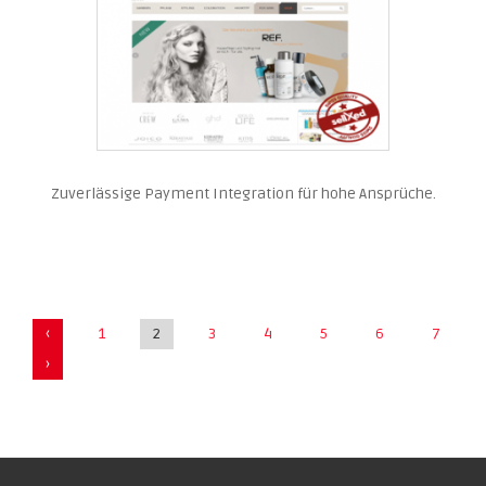
Zuverlässige Payment Integration für hohe Ansprüche.
‹
1
2
3
4
5
6
7
›