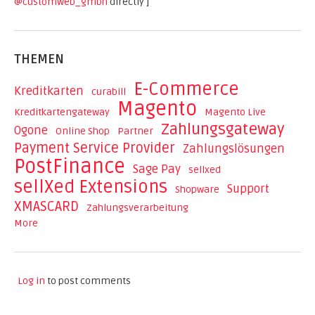
@customweb_gmbh
directly ]
THEMEN
E-Commerce
Kreditkarten
curabill
Magento
Kreditkartengateway
Magento Live
Zahlungsgateway
Ogone
Online Shop
Partner
Payment Service Provider
Zahlungslösungen
PostFinance
Sage Pay
sellxed
sellXed Extensions
Support
Shopware
XMASCARD
Zahlungsverarbeitung
More
Log in
to post comments