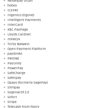
Heidelpay Unzer
hobex
ICEPAY
Ingenico (Ogone)
Intelligent Payments
InterCard
KBC PayPage
Lloyds Cardnet
mPAY24
Tyl by Natwest
Open Payment Platform
paydirekt
PAYONE
PayUnity
PowerPay
SafeCharge
Saferpay
Opayo (formerly SagePay)
Slimpay
Sogenactif 2.0
Sofort
Stripe
Telecash from fiserv