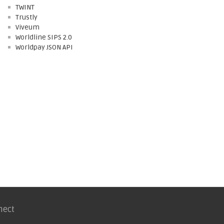
TWINT
Trustly
Viveum
Worldline SIPS 2.0
Worldpay JSON API
nect