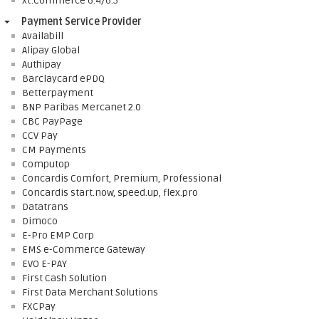
xt:Commerce 6.4/6.5
Payment Service Provider
Availabill
Alipay Global
Authipay
Barclaycard ePDQ
Betterpayment
BNP Paribas Mercanet 2.0
CBC PayPage
CCV Pay
CM Payments
Computop
Concardis Comfort, Premium, Professional
Concardis start.now, speed.up, flex.pro
Datatrans
Dimoco
E-Pro EMP Corp
EMS e-Commerce Gateway
EVO E-PAY
First Cash Solution
First Data Merchant Solutions
FXCPay