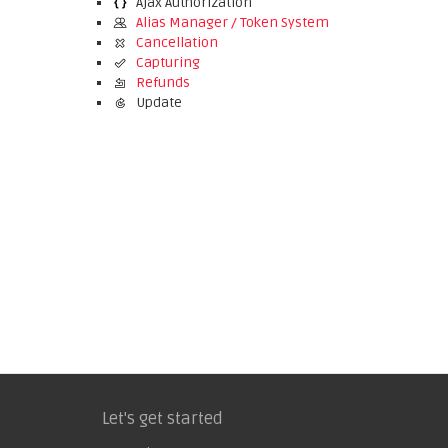
Ajax Authorization
Alias Manager / Token System
Cancellation
Capturing
Refunds
Update
Let's get started