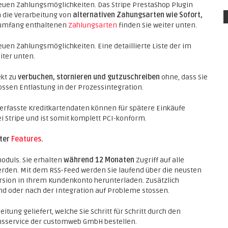
neuen Zahlungsmöglichkeiten. Das Stripe PrestaShop Plugin
 die Verarbeitung von
alternativen Zahungsarten wie Sofort,
ferumfang enthaltenen
Zahlungsarten
finden Sie weiter unten.
euen Zahlungsmöglichkeiten. Eine detaillierte Liste der im
iter unten.
ekt zu
verbuchen, stornieren und gutzuschreiben
ohne, dass Sie
rossen Entlastung in der Prozessintegration.
 erfasste Kreditkartendaten können für spätere Einkäufe
i Stripe und ist somit komplett PCI-konform.
nter
Features
.
oduls. Sie erhalten
während 12 Monaten
Zugriff auf alle
erden. Mit dem RSS-Feed werden Sie laufend über die neusten
rsion in Ihrem Kundenkonto herunterladen. Zusätzlich
end oder nach der Integration auf Probleme stossen.
itung geliefert, welche Sie Schritt für Schritt durch den
ionsservice der customweb GmbH bestellen.