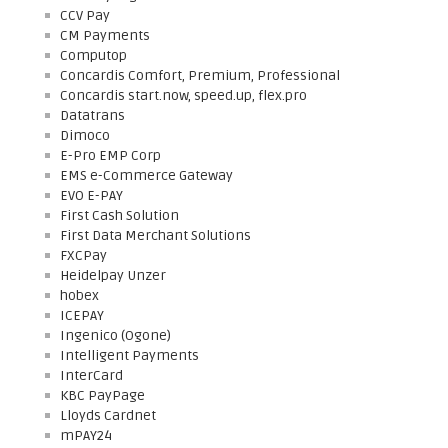
CCV Pay
CM Payments
Computop
Concardis Comfort, Premium, Professional
Concardis start.now, speed.up, flex.pro
Datatrans
Dimoco
E-Pro EMP Corp
EMS e-Commerce Gateway
EVO E-PAY
First Cash Solution
First Data Merchant Solutions
FXCPay
Heidelpay Unzer
hobex
ICEPAY
Ingenico (Ogone)
Intelligent Payments
InterCard
KBC PayPage
Lloyds Cardnet
mPAY24