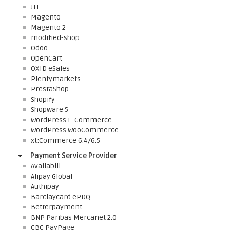
JTL
Magento
Magento 2
modified-shop
Odoo
OpenCart
OXID eSales
Plentymarkets
PrestaShop
Shopify
Shopware 5
WordPress E-Commerce
WordPress WooCommerce
xt:Commerce 6.4/6.5
Payment Service Provider
Availabill
Alipay Global
Authipay
Barclaycard ePDQ
Betterpayment
BNP Paribas Mercanet 2.0
CBC PayPage