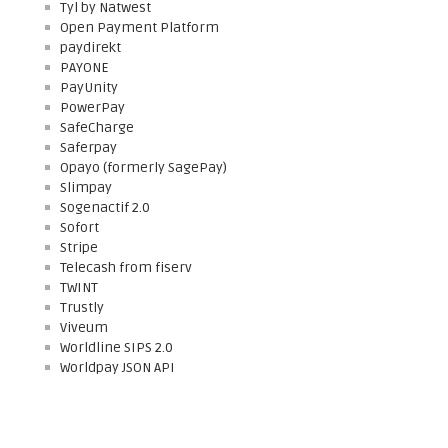
Tyl by Natwest
Open Payment Platform
paydirekt
PAYONE
PayUnity
PowerPay
SafeCharge
Saferpay
Opayo (formerly SagePay)
Slimpay
Sogenactif 2.0
Sofort
Stripe
Telecash from fiserv
TWINT
Trustly
Viveum
Worldline SIPS 2.0
Worldpay JSON API