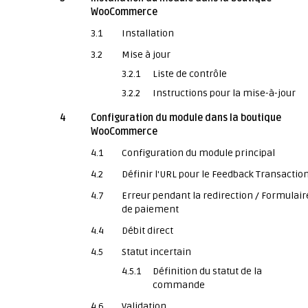
WooCommerce
3.1
Installation
3.2
Mise à jour
3.2.1
Liste de contrôle
3.2.2
Instructions pour la mise-à-jour
4
Configuration du module dans la boutique
WooCommerce
4.1
Configuration du module principal
4.2
Définir l'URL pour le Feedback Transactio
4.7
Erreur pendant la redirection / Formulair
de paiement
4.4
Débit direct
4.5
Statut incertain
4.5.1
Définition du statut de la
commande
4.6
Validation