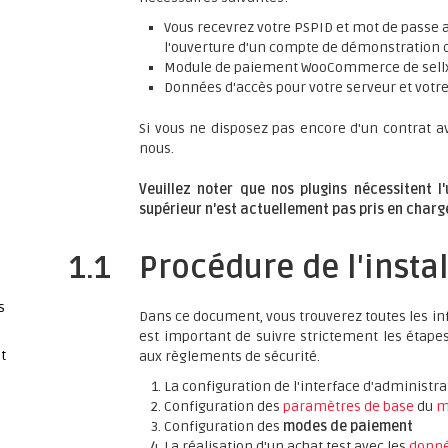
Vous recevrez votre PSPID et mot de passe ap
l'ouverture d'un compte de démonstration
Module de paiement WooCommerce de sell
Données d'accès pour votre serveur et votr
Si vous ne disposez pas encore d'un contrat a
nous.
Veuillez noter que nos plugins nécessitent l
supérieur n'est actuellement pas pris en charg
1.1
Procédure de l'insta
s
Dans ce document, vous trouverez toutes les inf
est important de suivre strictement les étapes 
t
aux règlements de sécurité.
La configuration de l'interface d'administr
Configuration des
paramètres de base
du
m
Configuration des
modes de paiement
La réalisation d'un achat test avec les
donné