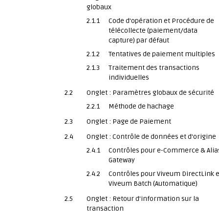
globaux
2.1.1
Code d'opération et Procédure de
télécollecte (paiement/data
capture) par défaut
2.1.2
Tentatives de paiement multiples
2.1.3
Traitement des transactions
individuelles
2.2
Onglet : Paramètres globaux de sécurité
2.2.1
Méthode de hachage
2.3
Onglet : Page de Paiement
2.4
Onglet : Contrôle de données et d'origine
2.4.1
Contrôles pour e-Commerce & Alia
Gateway
2.4.2
Contrôles pour Viveum DirectLink e
Viveum Batch (Automatique)
2.5
Onglet : Retour d'information sur la
transaction