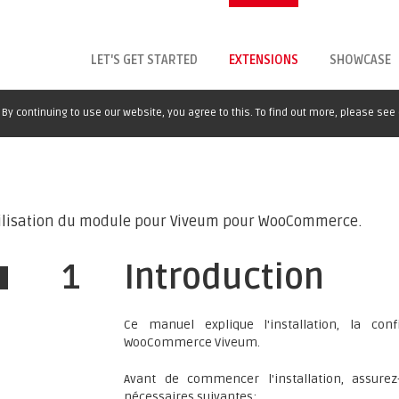
LET'S GET STARTED
EXTENSIONS
SHOWCASE
By continuing to use our website, you agree to this. To find out more, please see
'utilisation du module pour Viveum pour WooCommerce.
1
Introduction
Ce manuel explique l'installation, la con
WooCommerce Viveum.
Avant de commencer l'installation, assure
nécessaires suivantes: