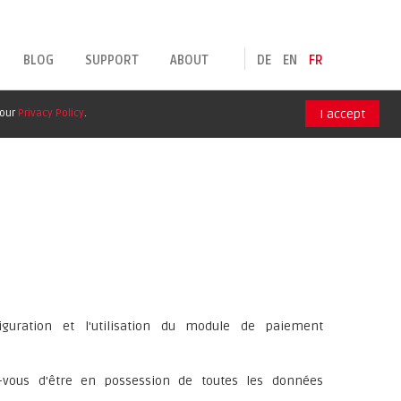
BLOG
SUPPORT
ABOUT
DE
EN
FR
 our
Privacy Policy
.
I accept
figuration et l'utilisation du module de paiement
z-vous d'être en possession de toutes les données