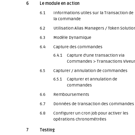
6
Le module en action
6.1
Informations utiles sur la Transaction de
la commande
6.2
Utilisation Alias Managers / Token Solutio
6.3
Modèle Dynamique
6.4
Capture des commandes
6.4.1
Capture d'une transaction via
Commandes > Transactions Vive
6.5
Capturer / annulation de commandes
6.5.1
Capturer et annulation de
commandes
6.6
Remboursements
6.7
Données de transaction des commandes
6.8
Configurer un cron job pour activer les
opérations chronométrées
7
Testing