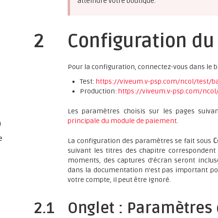
atteindre votre boutique.
2
Configuration du
Pour la configuration, connectez-vous dans le 
Test:
https://viveum.v-psp.com/ncol/test/ba
Production:
https://viveum.v-psp.com/ncol
Les paramètres choisis sur les pages suiva
principale du module de paiement
.
n
e
La configuration des paramètres se fait sous
C
suivant les titres des chapitre correspondent
moments, des captures d'écran seront incluse
dans la documentation n'est pas important pou
votre compte, il peut être ignoré.
2.1
Onglet : Paramètres