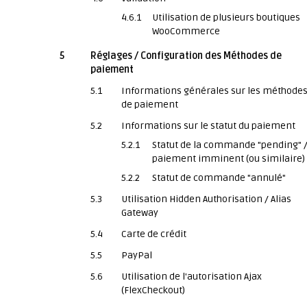
4.6.1
Utilisation de plusieurs boutiques
WooCommerce
5
Réglages / Configuration des Méthodes de
paiement
5.1
Informations générales sur les méthode
de paiement
5.2
Informations sur le statut du paiement
5.2.1
Statut de la commande "pending" 
paiement imminent (ou similaire)
5.2.2
Statut de commande "annulé"
5.3
Utilisation Hidden Authorisation / Alias
Gateway
5.4
Carte de crédit
5.5
PayPal
5.6
Utilisation de l'autorisation Ajax
(FlexCheckout)