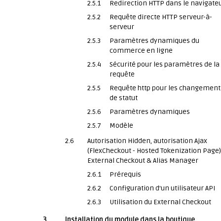
2.5.1
Redirection HTTP dans le navigate
2.5.2
Requête directe HTTP serveur-à-
serveur
2.5.3
Paramètres dynamiques du
commerce en ligne
2.5.4
Sécurité pour les paramètres de la
requête
2.5.5
Requête http pour les changement
de statut
2.5.6
Paramètres dynamiques
2.5.7
Modèle
2.6
Autorisation Hidden, autorisation Ajax
(FlexCheckout - Hosted Tokenization Page)
External Checkout & Alias Manager
2.6.1
Prérequis
2.6.2
Configuration d'un utilisateur API
2.6.3
Utilisation du External Checkout
3
Installation du module dans la boutique