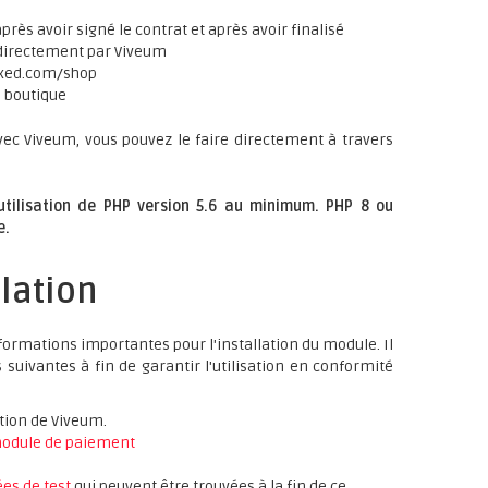
rès avoir signé le contrat et après avoir finalisé
 directement par Viveum
xed.com/shop
e boutique
vec Viveum, vous pouvez le faire directement à travers
'utilisation de PHP version 5.6 au minimum. PHP 8 ou
e.
llation
ormations importantes pour l'installation du module. Il
suivantes à fin de garantir l'utilisation en conformité
ation de Viveum.
odule de paiement
es de test
qui peuvent être trouvées à la fin de ce