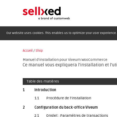
Our website uses cookies. This enables us to optimize your user experience. 
Accueil
/
Shop
Manuel d'installation pour Viveum WooCommerce
Ce manuel vous expliquera l'installation et l
Table des matières
1
Introduction
1.1
Procédure de l'installation
2
Configuration du back-office Viveum
2.1
Onglet : Paramètres de transactions