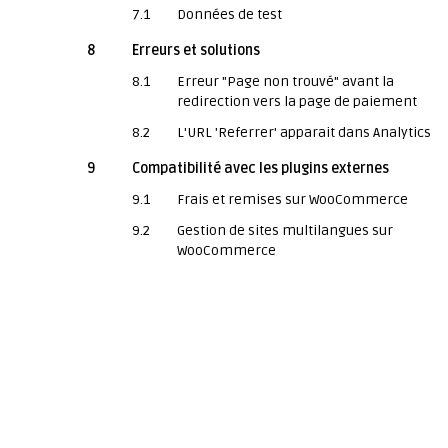
7.1
Données de test
8
Erreurs et solutions
8.1
Erreur "Page non trouvé" avant la
redirection vers la page de paiement
8.2
L'URL 'Referrer' apparait dans Analytics
9
Compatibilité avec les plugins externes
9.1
Frais et remises sur WooCommerce
9.2
Gestion de sites multilangues sur
WooCommerce