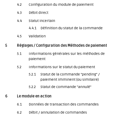
4.2
Configuration du module de paiement
4.3
Débit direct
4.4
Statut incertain
4.4.1
Définition du statut de la commande
4.5
Validation
5
Réglages / Configuration des Méthodes de paiement
5.1
Informations générales sur les méthodes de
paiement
5.2
Informations sur le statut du paiement
5.2.1
Statut de la commande "pending" /
paiement imminent (ou similaire)
5.2.2
Statut de commande "annulé"
6
Le module en action
6.1
Données de transaction des commandes
6.2
Débit / annulation de commandes