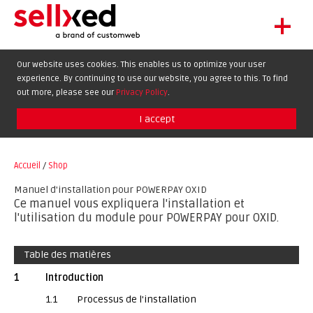
+
LET'S GET STARTED
Our website uses cookies. This enables us to optimize your user
experience. By continuing to use our website, you agree to this. To find
EXTENSIONS
DE
EN
FR
out more, please see our
Privacy Policy
.
SHOWCASE
I accept
BLOG
SUPPORT
Accueil
/
Shop
ABOUT
Manuel d'installation pour POWERPAY OXID
Ce manuel vous expliquera l'installation et
l'utilisation du module pour POWERPAY pour OXID.
Table des matières
1
Introduction
1.1
Processus de l'installation