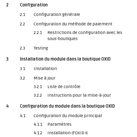
2
Configuration
2.1
Configuration générale
2.2
Configuration du méthode de paiement
2.2.1
Restrictions de configuration avec les
sous-boutiques
2.3
Testing
3
Installation du module dans la boutique OXID
3.1
Installation
3.2
Mise à jour
3.2.1
Liste de contrôle
3.2.2
Instructions pour la mise-à-jour
4
Configuration du module dans la boutique OXID
4.1
Configuration du module principal
4.1.1
Paramètres
4.1.2
Installation d'OXID 6