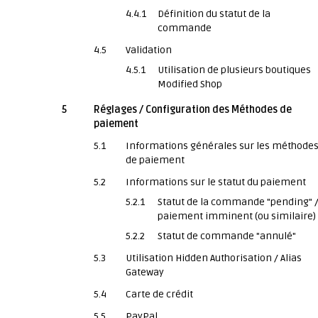
4.4.1
Définition du statut de la
commande
4.5
Validation
4.5.1
Utilisation de plusieurs boutiques
Modified Shop
5
Réglages / Configuration des Méthodes de
paiement
5.1
Informations générales sur les méthode
de paiement
5.2
Informations sur le statut du paiement
5.2.1
Statut de la commande "pending" 
paiement imminent (ou similaire)
5.2.2
Statut de commande "annulé"
5.3
Utilisation Hidden Authorisation / Alias
Gateway
5.4
Carte de crédit
5.5
PayPal