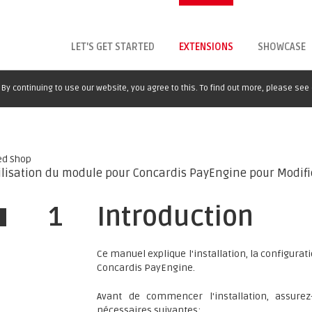
LET'S GET STARTED
EXTENSIONS
SHOWCASE
By continuing to use our website, you agree to this. To find out more, please see
ed Shop
utilisation du module pour Concardis PayEngine pour Modif
1
Introduction
Ce manuel explique l'installation, la configura
Concardis PayEngine.
Avant de commencer l'installation, assure
nécessaires suivantes: