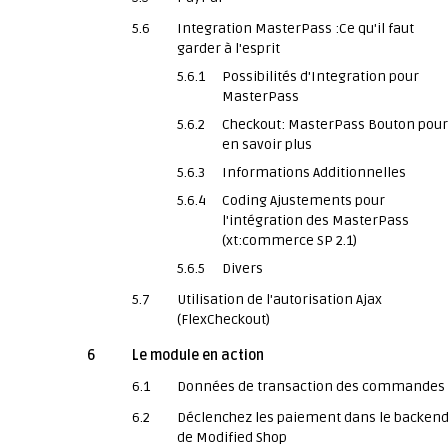
5.6
Integration MasterPass :Ce qu'il faut
garder à l'esprit
5.6.1
Possibilités d'Integration pour
MasterPass
5.6.2
Checkout: MasterPass Bouton pour
en savoir plus
5.6.3
Informations Additionnelles
5.6.4
Coding Ajustements pour
l'intégration des MasterPass
(xt:commerce SP 2.1)
5.6.5
Divers
5.7
Utilisation de l'autorisation Ajax
(FlexCheckout)
6
Le module en action
6.1
Données de transaction des commandes
6.2
Déclenchez les paiement dans le backen
de Modified Shop