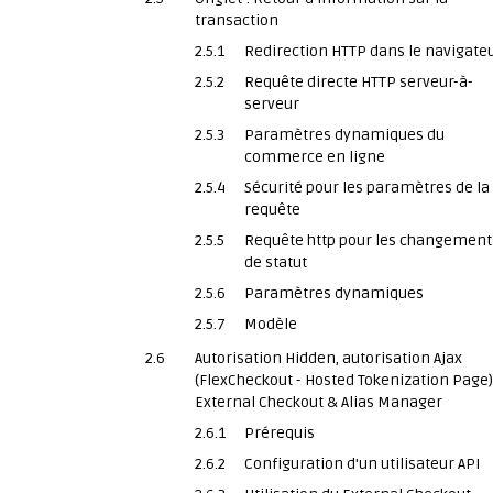
transaction
2.5.1
Redirection HTTP dans le navigate
2.5.2
Requête directe HTTP serveur-à-
serveur
2.5.3
Paramètres dynamiques du
commerce en ligne
2.5.4
Sécurité pour les paramètres de la
requête
2.5.5
Requête http pour les changement
de statut
2.5.6
Paramètres dynamiques
2.5.7
Modèle
2.6
Autorisation Hidden, autorisation Ajax
(FlexCheckout - Hosted Tokenization Page)
External Checkout & Alias Manager
2.6.1
Prérequis
2.6.2
Configuration d'un utilisateur API