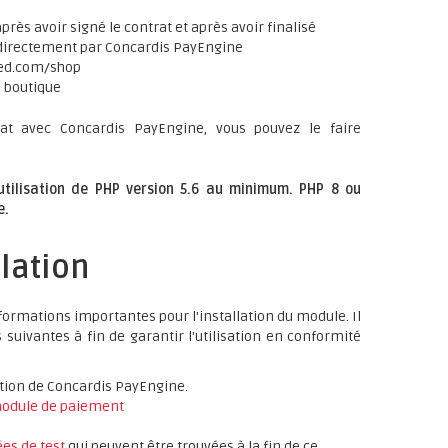
rès avoir signé le contrat et après avoir finalisé
 directement par Concardis PayEngine
xed.com/shop
e boutique
at avec Concardis PayEngine, vous pouvez le faire
'utilisation de PHP version 5.6 au minimum. PHP 8 ou
e.
llation
ormations importantes pour l'installation du module. Il
suivantes à fin de garantir l'utilisation en conformité
ation de Concardis PayEngine.
odule de paiement
es de test
qui peuvent être trouvées à la fin de ce