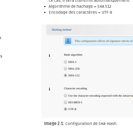
ce cas, il sera transmis automatiquement.
Algorithme de hachage = SHA 512
Encodage des caractères = UTF-8
n
es
Image 2.1:
Configuration de SHA-Hash.