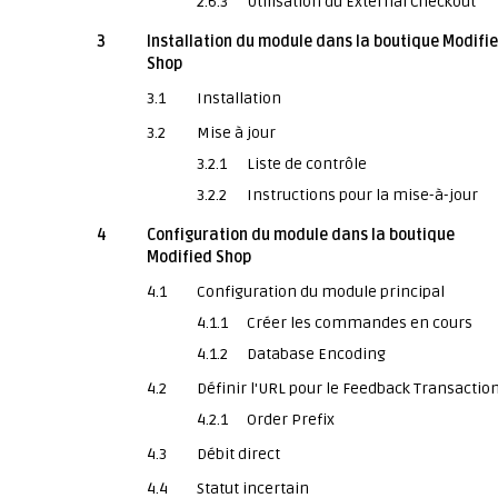
2.6.3
Utilisation du External Checkout
3
Installation du module dans la boutique Modifi
Shop
3.1
Installation
3.2
Mise à jour
3.2.1
Liste de contrôle
3.2.2
Instructions pour la mise-à-jour
4
Configuration du module dans la boutique
Modified Shop
4.1
Configuration du module principal
4.1.1
Créer les commandes en cours
4.1.2
Database Encoding
4.2
Définir l'URL pour le Feedback Transactio
4.2.1
Order Prefix
4.3
Débit direct
4.4
Statut incertain