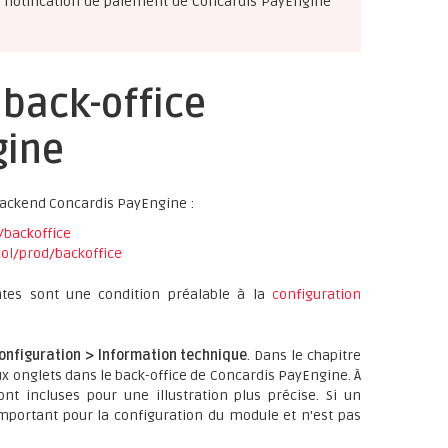
la notification de paiement de Concardis PayEngine
 back-office
gine
backend Concardis PayEngine :
/backoffice
ol/prod/backoffice
ntes sont une condition préalable à la
configuration
onfiguration > Information technique
. Dans le chapitre
ux onglets dans le back-office de Concardis PayEngine. À
t incluses pour une illustration plus précise. Si un
portant pour la configuration du module et n'est pas