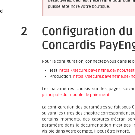
désactivées. Ceci est nécessaire pour que 
puisse atteindre votre boutique.
ed
2
Configuration du
Concardis PayEn
Pour la configuration, connectez-vous dans le 
Test:
https://secure.payengine.de/ncol/test
Production:
https://secure.payengine.de/nc
Les paramètres choisis sur les pages suiva
principale du module de paiement
.
n
La configuration des paramètres se fait sous
C
suivant les titres des chapitre correspondent a
certains moments, des captures d'écran seron
paramètre dans la documentation n'est pas im
visible dans votre compte, il peut être ignoré.