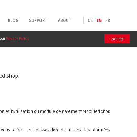
BLOG
SUPPORT
ABOUT
DE
EN
FR
 our
Privacy Policy
.
I accept
ied Shop.
tion et l'utilisation du module de paiement Modified Shop
z-vous d'être en possession de toutes les données