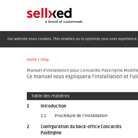
Our website uses cookies. This enables us to optimize your user experience. 
Home
/
Shop
Manuel d'installation pour Concardis PayEngine Modifi
Ce manuel vous expliquera l'installation et l'
Table des matières
1
Introduction
1.1
Procédure de l'installation
2
Configuration du back-office Concardis
PayEngine