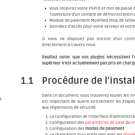
Vous recevrez votre PSPID et mot de passe ap
l'ouverture d'un compte de démonstration
Module de paiement Modified Shop de sell
Données d'accès pour votre serveur et votr
Si vous ne disposez pas encore d'un contr
directement à travers nous.
Veuillez noter que nos plugins nécessitent l
supérieur n'est actuellement pas pris en charg
1.1
Procédure de l'insta
Dans ce document, vous trouverez toutes les inf
s
est important de suivre strictement les étapes 
aux règlements de sécurité.
La configuration de l'interface d'administr
Configuration des
paramètres de base
du
m
Configuration des
modes de paiement
La réalisation d'un achat test avec les
donné