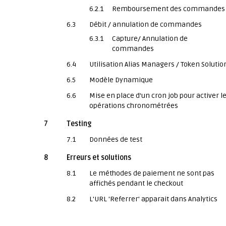
6.2.1
Remboursement des commandes
6.3
Débit / annulation de commandes
6.3.1
Capture/ Annulation de
commandes
6.4
Utilisation Alias Managers / Token Solutio
6.5
Modèle Dynamique
6.6
Mise en place d'un cron job pour activer l
opérations chronométrées
7
Testing
7.1
Données de test
8
Erreurs et solutions
8.1
Le méthodes de paiement ne sont pas
affichés pendant le checkout
8.2
L'URL 'Referrer' apparait dans Analytics