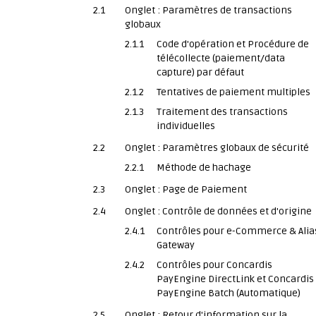
2.1
Onglet : Paramètres de transactions
globaux
2.1.1
Code d'opération et Procédure de
télécollecte (paiement/data
capture) par défaut
2.1.2
Tentatives de paiement multiples
2.1.3
Traitement des transactions
individuelles
2.2
Onglet : Paramètres globaux de sécurité
2.2.1
Méthode de hachage
2.3
Onglet : Page de Paiement
2.4
Onglet : Contrôle de données et d'origine
2.4.1
Contrôles pour e-Commerce & Alia
Gateway
2.4.2
Contrôles pour Concardis
PayEngine DirectLink et Concardis
PayEngine Batch (Automatique)
2.5
Onglet : Retour d'information sur la