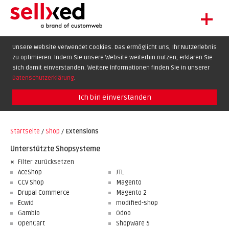
+
LET'S GET STARTED
Unsere Website verwendet Cookies. Das ermöglicht uns, Ihr Nutzerlebnis
zu optimieren. Indem Sie unsere Website weiterhin nutzen, erklären Sie
EXTENSIONS
DE
EN
FR
sich damit einverstanden. Weitere Informationen finden Sie in unserer
SHOWCASE
Datenschutzerklärung
.
BLOG
Ich bin einverstanden
SUPPORT
Startseite
/
Shop
/
Extensions
ABOUT
Unterstützte Shopsysteme
Filter zurücksetzen
AceShop
JTL
CCV Shop
Magento
Drupal Commerce
Magento 2
Ecwid
modified-shop
Gambio
Odoo
OpenCart
Shopware 5