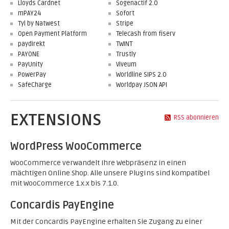
Lloyds Cardnet
Sogenactif 2.0
mPAY24
Sofort
Tyl by Natwest
Stripe
Open Payment Platform
Telecash from fiserv
paydirekt
TWINT
PAYONE
Trustly
PayUnity
Viveum
PowerPay
Worldline SIPS 2.0
SafeCharge
Worldpay JSON API
EXTENSIONS
RSS abonnieren
WordPress WooCommerce
WooCommerce verwandelt Ihre Webpräsenz in einen
mächtigen Online Shop. Alle unsere PlugIns sind kompatibel
mit WooCommerce 1.x.x bis 7.1.0.
Concardis PayEngine
Mit der Concardis PayEngine erhalten Sie Zugang zu einer