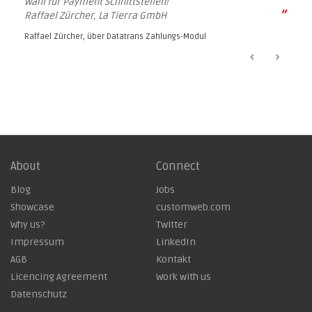
Wahl für Payment Schnittstellen!
”
Raffael Zürcher, La Tierra GmbH
Raffael Zürcher, über
Datatrans Zahlungs-Modul
About
Connect
Blog
Jobs
Showcase
customweb.com
Why us?
Twitter
Impressum
LinkedIn
AGB
Kontakt
Licencing Agreement
Work with us
Datenschutz