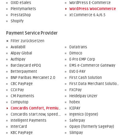
OXID eSales
WordPress E-Commerce
Plentymarkets
WordPress WooCommerce
PrestaShop
xt:Commerce 6.4/6.5
Shopify
Payment Service Provider
Filter zurücksetzen
Availabill
Datatrans
Alipay Global
Dimoco
Authipay
E-Pro EMP Corp
Barclaycard ePDQ
EMS e-Commerce Gateway
Betterpayment
EVO E-PAY
BNP Paribas Mercanet 2.0
First Cash Solution
CBC PayPage
First Data Merchant Solutions
CCV Pay
FXCPay
CM Payments
Heidelpay Unzer
Computop
hobex
Concardis Comfort, Premium, Professional
ICEPAY
Concardis start.now, speed.up, flex.pro
Ingenico (Ogone)
Intelligent Payments
Saferpay
InterCard
Opayo (formerly SagePay)
KBC PayPage
Slimpay